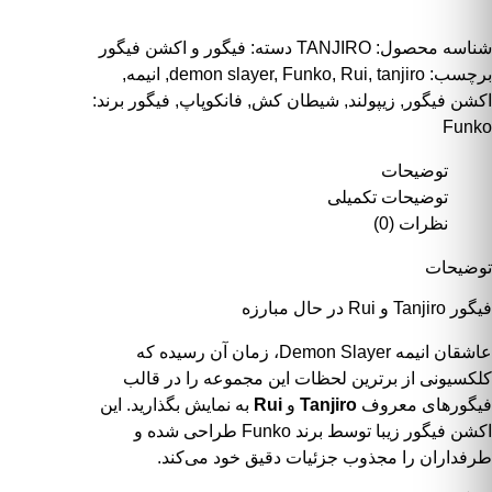
شناسه محصول:
TANJIRO
دسته:
فیگور و اکشن فیگور
برچسب:
tanjiro
,
Rui
,
Funko
,
demon slayer
,
انیمه
,
اکشن فیگور
,
زیپولند
,
شیطان کش
,
فانکوپاپ
,
فیگور
برند:
Funko
توضیحات
توضیحات تکمیلی
نظرات (0)
توضیحات
فیگور Tanjiro و Rui در حال مبارزه
عاشقان انیمه
Demon Slayer
، زمان آن رسیده که
کلکسیونی از برترین لحظات این مجموعه را در قالب
فیگورهای معروف
Tanjiro
و
Rui
به نمایش بگذارید. این
اکشن فیگور زیبا توسط برند
Funko
طراحی شده و
طرفداران را مجذوب جزئیات دقیق خود می‌کند.