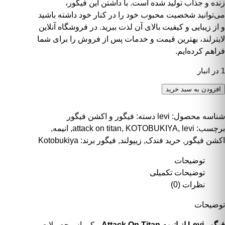
زنده و جذاب تولید شده است. با داشتن این فیگور،
می‌توانید شخصیت محبوب خود را در کنار خود داشته باشید
و از زیبایی و کیفیت بالای آن لذت ببرید. در فروشگاه آنلاین
لایترلند، بهترین قیمت و خدمات پس از فروش را برای شما
فراهم کرده‌ایم.
1 در انبار
گور Levi از انیمه Attack On Titan ساخت شرکت Kotobukiya عدد
افزودن به سبد خرید
شناسه محصول:
levi
دسته:
فیگور و اکشن فیگور
برچسب:
levi
,
KOTOBUKIYA
,
attack on titan
,
انیمه
,
اکشن فیگور
,
خرید فندک
,
زیپولند
,
فیگور
برند:
Kotobukiya
توضیحات
توضیحات تکمیلی
نظرات (0)
توضیحات
فیگور Levi از انیمه Attack On Titan
، یکی از محصولات