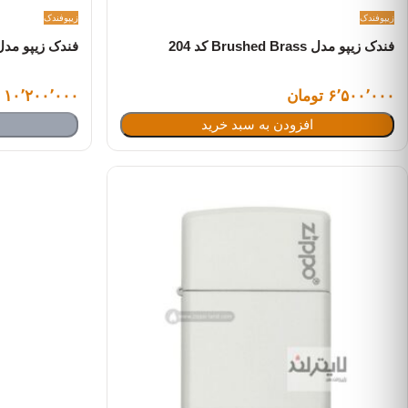
زیپو
فندک
زیپو
فندک
فندک زیپو مدل Brushed Brass کد 204
فندک زیپو مدل Tree Of Life کد 49
۶٬۵۰۰٬۰۰۰ تومان
۱۰٬۲۰۰٬۰۰۰ تومان
افزودن به سبد خرید