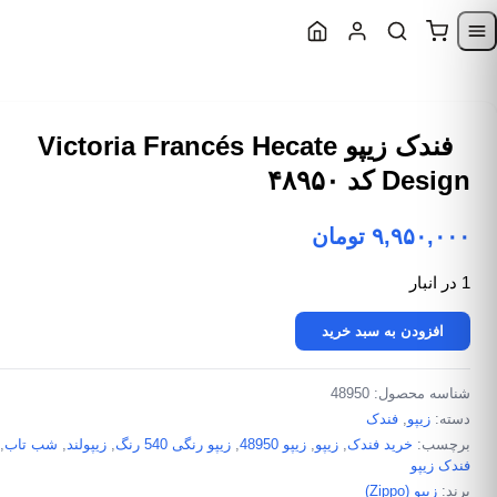
Skip to content
Skip to navigatio
فندک زیپو Victoria Francés Hecate
Design کد ۴۸۹۵۰
۹,۹۵۰,۰۰۰
تومان
1 در انبار
فندک زیپو Victoria Francés Hecate Design کد 48950 عدد
افزودن به سبد خرید
شناسه محصول:
48950
دسته:
زیپو
,
فندک
برچسب:
خرید فندک
,
زیپو
,
زیپو 48950
,
زیپو رنگی 540 رنگ
,
زیپولند
,
شب تاب
,
فندک زیپو
برند:
زیپو (Zippo)