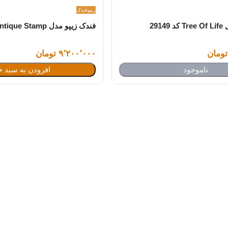
زیپو
فندک
291
فندک زیپو مدل Antique Stamp کد 28994
۹٬۲۰۰٬۰۰۰ تومان
ناموجود
افزودن به سبد خ