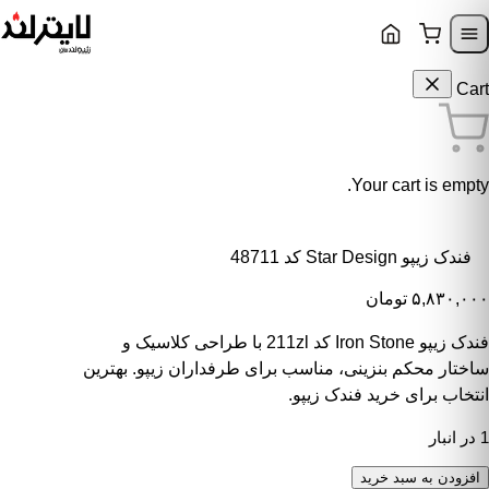
Skip to content
Skip to navigatio
Cart
Your cart is empty.
فندک زیپو Star Design کد 48711
۵,۸۳۰,۰۰۰
تومان
فندک زیپو Iron Stone کد 211zl با طراحی کلاسیک و
ساختار محکم بنزینی، مناسب برای طرفداران زیپو. بهترین
انتخاب برای خرید فندک زیپو.
1 در انبار
ندک زیپو Star Design کد 48711 عدد
افزودن به سبد خرید