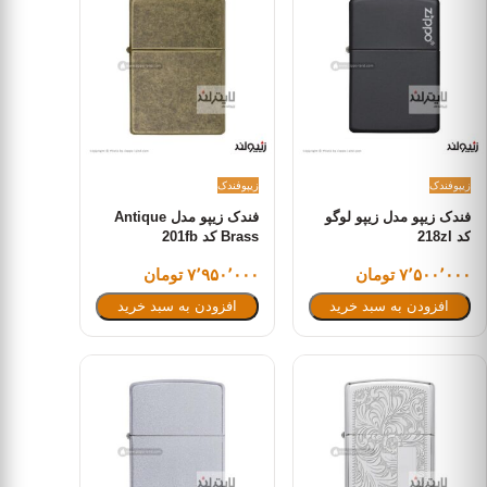
زیپو
فندک
زیپو
فندک
فندک زیپو مدل زیپو لوگو
فندک زیپو مدل Antique
کد 218zl
Brass کد 201fb
۷٬۵۰۰٬۰۰۰ تومان
۷٬۹۵۰٬۰۰۰ تومان
افزودن به سبد خرید
افزودن به سبد خرید