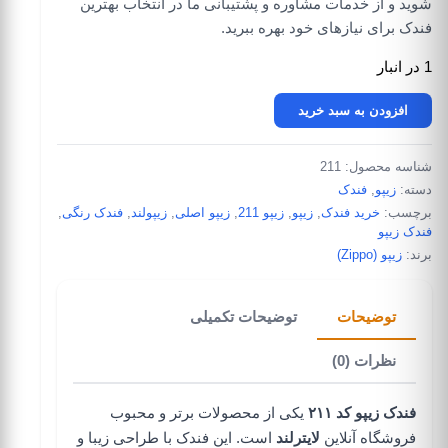
شوید و از خدمات مشاوره و پشتیبانی ما در انتخاب بهترین
فندک برای نیازهای خود بهره ببرید.
1 در انبار
فندک زیپو کد 211 عدد
افزودن به سبد خرید
شناسه محصول:
211
دسته:
زیپو
,
فندک
برچسب:
خرید فندک
,
زیپو
,
زیپو 211
,
زیپو اصلی
,
زیپولند
,
فندک رنگی
,
فندک زیپو
برند:
زیپو (Zippo)
توضیحات
توضیحات تکمیلی
نظرات (0)
فندک زیپو کد ۲۱۱
یکی از محصولات برتر و محبوب
فروشگاه آنلاین
لایترلند
است. این فندک با طراحی زیبا و