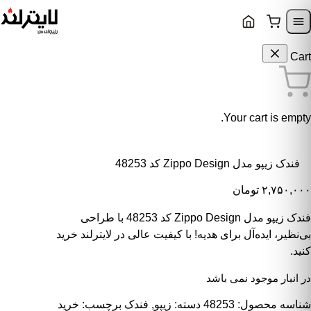
Skip to content
Skip to navigatio
Cart
Your cart is empty.
فندک زیپو مدل Zippo Design کد 48253
۲,۷۵۰,۰۰۰
تومان
فندک زیپو مدل Zippo Design کد 48253 با طراحی
بی‌نظیر، ایده‌آل برای هدیه! با کیفیت عالی در لایترلند خرید
کنید.
در انبار موجود نمی باشد
شناسه محصول:
48253
دسته:
زیپو
,
فندک
برچسب:
خرید