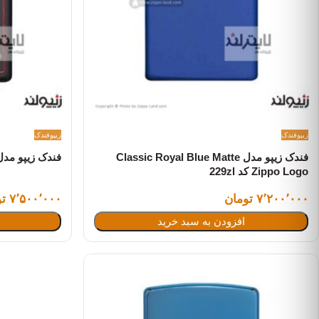
زیپو
فندک
زیپو
فندک
فندک زیپو مدل Classic Royal Blue Matte
فندک زیپو مدل زی
Zippo Logo کد 229zl
۷٬۲۰۰٬۰۰۰ تومان
۷٬۵۰۰٬۰۰۰ تومان
افزودن به سبد خرید