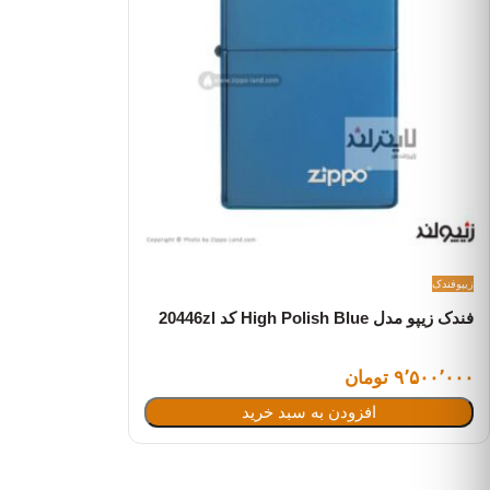
زیپو
فندک
فندک زیپو مدل High Polish Blue کد 20446zl
۹٬۵۰۰٬۰۰۰ تومان
افزودن به سبد خرید