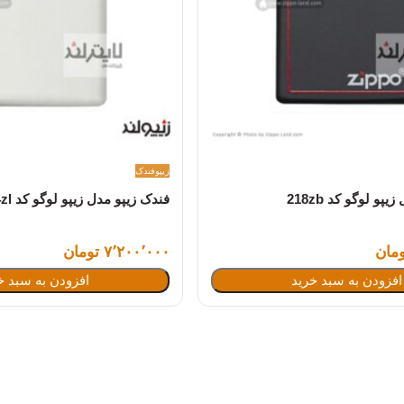
زیپو
فندک
پو لوگو کد 218zb
فندک زیپو مدل زیپو لوگو کد 214zl
۷٬۲۰۰٬۰۰۰ تومان
افزودن به سبد خرید
افزودن به سبد خ