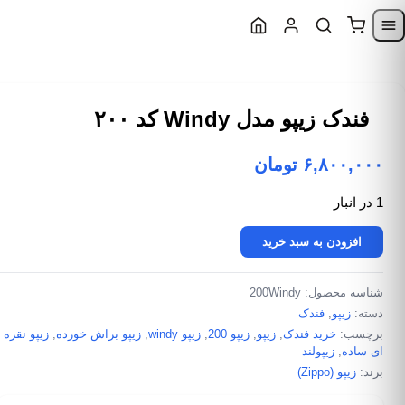
Skip to content
Skip to navigatio
فندک زیپو مدل Windy کد ۲۰۰
۶,۸۰۰,۰۰۰
تومان
1 در انبار
فندک زیپو مدل Windy کد 200 عدد
افزودن به سبد خرید
شناسه محصول:
200Windy
دسته:
زیپو
,
فندک
برچسب:
خرید فندک
,
زیپو
,
زیپو 200
,
زیپو windy
,
زیپو براش خورده
,
زیپو نقره
ای ساده
,
زیپولند
برند:
زیپو (Zippo)