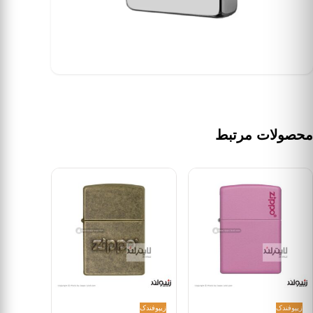
محصولات مرتبط
زیپو
فندک
زیپو
فندک