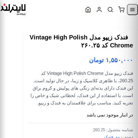
Skip to content
Skip to navigatio
فندک زیپو مدل Vintage High Polish
Chrome کد ۲۶۰.۲۵
۱,۵۵۰,۰۰۰
تومان
فندک زیپو مدل Vintage High Polish Chrome کد
260.25، با ظاهری کلاسیک و زیبا، در حال تولید است.
این فندک دارای بدنه‌ای رنگی های پولیش و کروم براق
است. با استفاده از این فندک، لحظاتی شیک و خاص را
تجربه کنید. مناسب برای علاقمندان به فندک و زیپو.
در انبار موجود نمی باشد
شناسه محصول:
260.25
دسته:
زیپو
,
فندک