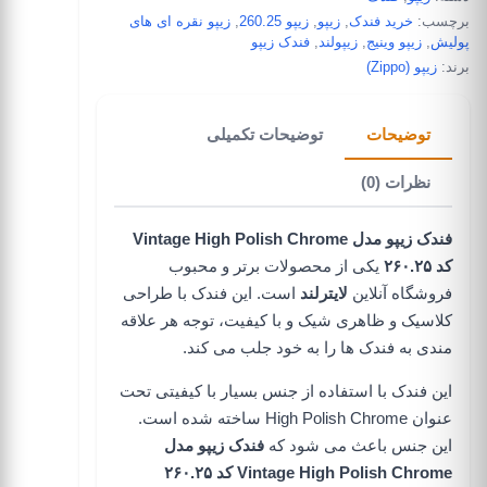
برچسب:
خرید فندک
,
زیپو
,
زیپو 260.25
,
زیپو نقره ای های
پولیش
,
زیپو وینیج
,
زیپولند
,
فندک زیپو
برند:
زیپو (Zippo)
توضیحات
توضیحات تکمیلی
نظرات (0)
فندک زیپو مدل Vintage High Polish Chrome
کد ۲۶۰.۲۵
یکی از محصولات برتر و محبوب
فروشگاه آنلاین
لایترلند
است. این فندک با طراحی
کلاسیک و ظاهری شیک و با کیفیت، توجه هر علاقه
مندی به فندک ها را به خود جلب می کند.
این فندک با استفاده از جنس بسیار با کیفیتی تحت
عنوان High Polish Chrome ساخته شده است.
این جنس باعث می شود که
فندک زیپو مدل
Vintage High Polish Chrome کد ۲۶۰.۲۵