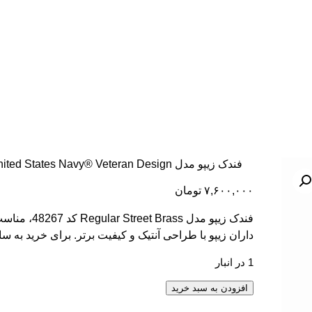
فندک زیپو مدل United States Navy® Veteran Design کد 46489
۷,۶۰۰,۰۰۰
تومان
فندک زیپو مدل Brass
داران زیپو با طراحی آنتیک و کیفیت برتر. برای خرید به سا
1 در انبار
فندک زیپو مدل United States Navy® Veteran Design کد 46489 عدد
افزودن به سبد خرید