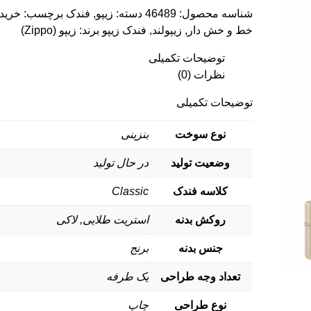
شناسه محصول:
46489
دسته:
زیپو
,
فندک
برچسب:
خرید
خط و خش دار
,
زیپولند
,
فندک زیپو
برند:
زیپو (Zippo)
توضیحات تکمیلی
نظرات (0)
توضیحات تکمیلی
نوع سوخت
بنزینی
وضعیت تولید
در حال تولید
کلاسه فندک
Classic
روکش بدنه
استریت طلایی, لاکی
جنس بدنه
برنج
تعداد وجه طراحی
یک طرفه
نوع طراحی
چاپ