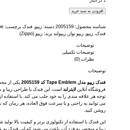
1 در انبار
فندک زیپو مدل Tape Emblem کد 2005159 عدد
افزودن به سبد خرید
شناسه محصول:
2005159
دسته:
زیپو
,
فندک
برچسب:
pe
فندک
,
زیپو
,
زیپو نوار
,
زیپولند
برند:
زیپو (Zippo)
توضیحات
توضیحات تکمیلی
نظرات (0)
توضیحات
فندک زیپو مدل Tape Emblem کد 2005159
یکی از محص
فروشگاه آنلاین
لایترلند
است. این فندک با طراحی زیبا و م
توجه هر علاقه مندی را به خود جلب می کند. با استفاده از
می توانید به راحتی و با سرعت فوق العاده، هر زمان که نیا
روشن کنید.
این فندک با استفاده از تکنولوژی برتر و کیفیت بالا تولی
زیبا و منحصر به فرد آن، باعث می شود که این فندک به 