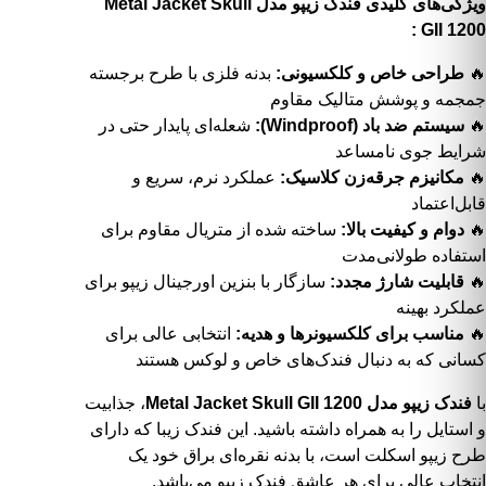
ویژگی‌های کلیدی فندک زیپو مدل Metal Jacket Skull
GII 1200 :
🔥
طراحی خاص و کلکسیونی:
بدنه فلزی با طرح برجسته
جمجمه و پوشش متالیک مقاوم
🔥
سیستم ضد باد (Windproof):
شعله‌ای پایدار حتی در
شرایط جوی نامساعد
🔥
مکانیزم جرقه‌زن کلاسیک:
عملکرد نرم، سریع و
قابل‌اعتماد
🔥
دوام و کیفیت بالا:
ساخته شده از متریال مقاوم برای
استفاده طولانی‌مدت
🔥
قابلیت شارژ مجدد:
سازگار با بنزین اورجینال زیپو برای
عملکرد بهینه
🔥
مناسب برای کلکسیونرها و هدیه:
انتخابی عالی برای
کسانی که به دنبال فندک‌های خاص و لوکس هستند
با
فندک زیپو مدل Metal Jacket Skull GII 1200
، جذابیت
و استایل را به همراه داشته باشید. این فندک زیبا که دارای
طرح
زیپو اسکلت
است، با بدنه نقره‌ای براق خود یک
انتخاب عالی برای هر عاشق فندک زیپو می‌باشد.