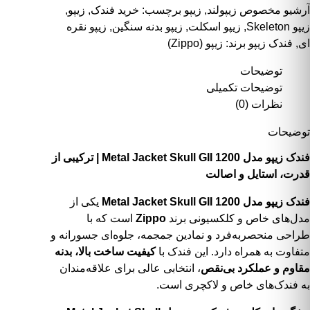
آرشیو مخصوص زیپولند
,
زیپو
برچسب:
خرید فندک
,
زیپو
,
زیپو Skeleton
,
زیپو اسکلت
,
زیپو بدنه سنگین
,
زیپو نقره
ای
,
فندک زیپو
برند:
زیپو (Zippo)
توضیحات
توضیحات تکمیلی
نظرات (0)
توضیحات
فندک زیپو مدل Metal Jacket Skull GII 1200 | ترکیبی از
قدرت، استایل و اصالت
فندک زیپو مدل Metal Jacket Skull GII 1200
یکی از
مدل‌های خاص و کلکسیونی برند
Zippo
است که با
طراحی منحصربه‌فرد و نمادین جمجمه، جلوه‌ای جسورانه و
متفاوت به همراه دارد. این فندک با
کیفیت ساخت بالا، بدنه
مقاوم و عملکرد بی‌نقص
، انتخابی عالی برای علاقه‌مندان
به فندک‌های خاص و لاکچری است.