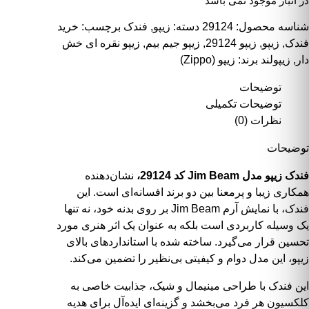
در انبار موجود نمی باشد
شناسه محصول:
29124
دسته:
زیپو
,
فندک
برچسب:
خرید
فندک
,
زیپو
,
زیپو 29124
,
زیپو جیم بیم
,
زیپو نقره ای خش
دار
,
زیپولند
برند:
زیپو (Zippo)
توضیحات
توضیحات تکمیلی
نظرات (0)
توضیحات
فندک زیپو مدل Jim Beam کد 29124،
نشان‌دهنده
همکاری زیبا و پرمعنا بین دو برند افسانه‌ای است. این
فندک، با نمایش آرم Jim Beam بر روی بدنه خود، نه تنها
یک وسیله کاربردی است بلکه به عنوان یک اثر هنری مورد
تحسین قرار می‌گیرد. ساخته شده با استانداردهای بالای
زیپو، این مدل دوام و کیفیتی بی‌نظیر را تضمین می‌کند.
این فندک با طراحی مینیمال و شیک، جذابیت خاصی به
کلکسیون هر فرد می‌بخشد و گزینه‌ای ایده‌آل برای هدیه