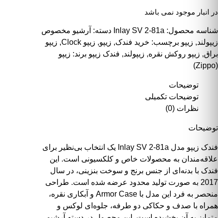
در انبار موجود نمی باشد
شناسه محصول:
Inlay SV 2-81a
دسته:
آرشیو مخصوص
زیپولند
,
زیپو
برچسب:
خرید فندک
,
زیپو
,
زیپو Clock
,
زیپو
براق
,
زیپو روکش نقره
,
زیپولند
,
فندک زیپو
برند:
زیپو
(Zippo)
توضیحات
توضیحات تکمیلی
نظرات (0)
توضیحات
فندک زیپو مدل Inlay SV 2-81a یک انتخاب بی‌نظیر برای
علاقه‌مندان به محصولات خاص و کلکسیونی است. این
فندک با بدنه‌ای از جنس برنج و سوخت بنزینی، در سال
2017 به صورت تولید محدود عرضه شده است. طراحی
منحصر به فرد این مدل با Armor Case و آبکاری نقره،
همراه با صدف و حکاکی دو طرفه، جلوه‌ای لوکس و
متمایز به آن بخشیده است. این محصول در دسته آرشیو