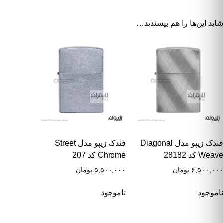
شاید این‌ها را هم بپسندید…
فندک زیپو مدل Diagonal
فندک زیپو مدل Street
Weave کد 28182
Chrome کد 207
۶,۵۰۰,۰۰۰
تومان
۵,۵۰۰,۰۰۰
تومان
ناموجود
ناموجود