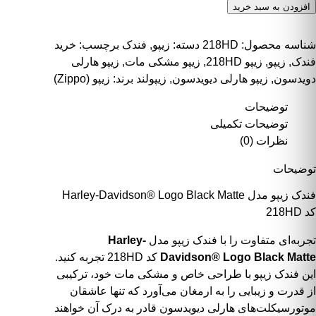
ندک زیپو مدل Harley-Davidson® Logo Black Matte کد 218HD عدد
افزودن به سبد خرید
شناسه محصول:
218HD
دسته:
زیپو
,
فندک
برچسب:
خرید
فندک
,
زیپو
,
زیپو 218HD
,
زیپو مشکی مات
,
زیپو هارلی
دویدسون
,
زیپو هارلی دیویدسون
,
زیپولند
برند:
زیپو (Zippo)
توضیحات
توضیحات تکمیلی
نظرات (0)
توضیحات
فندک زیپو مدل Harley-Davidson® Logo Black Matte
کد 218HD
تجربه‌ای متفاوت را با فندک زیپو مدل
Harley-
Davidson® Logo Black Matte
کد 218HD تجربه کنید.
این فندک زیپو با طراحی خاص و مشکی مات خود، ترکیبی
از قدرت و زیبایی را به ارمغان می‌آورد که تنها عاشقان
موتورسیکلت‌های
هارلی دیویدسون
قادر به درک آن خواهند