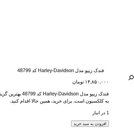
فندک زیپو مدل Harley-Davidson کد 48799
۱۴,۸۵۰,۰۰۰
تومان
فندک زیپو مدل ley-Davidson
به کلکسیون است. برای خرید، همین حالا اقدام کنید.
1 در انبار
فندک زیپو مدل Harley-Davidson کد 48799 عدد
افزودن به سبد خرید