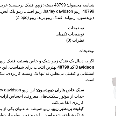
شناسه محصول:
48799
دسته:
زیپو
,
فندک
برچسب:
خرید
48799
,
زیپو harley davidson
,
زیپو اصلی
,
زیپو بلک آیس
,
دیویدسون
,
زیپولند
,
فندک زیپو
برند:
زیپو (Zippo)
توضیحات
توضیحات تکمیلی
نظرات (0)
توضیحات
اگر به دنبال یک
فندک زیپو
شیک و خاص هستید، فندک زیپ
Davidson کد 48799
بهترین انتخاب برای شماست. این ف
استثنایی و کیفیتی بی‌نظیر، نه تنها یک وسیله کاربردی، بلک
است.
سبک خاص هارلی دیویدسون:
این
زیپو harley davidson
جذاب از موتور سیکلت‌های معروف، احساس آزادی 
کاربری القا می‌کند.
کیفیت بی‌نظیر زیپو:
زیپو همیشه به عنوان یکی از بر
فندک شناخته شده است. با خرید
زیپو اصلی
، از دوا