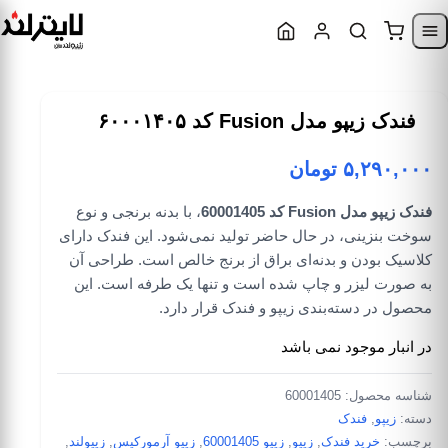
Skip to content
Skip to navigatio
فندک زیپو مدل Fusion کد ۶۰۰۰۱۴۰۵
۵,۲۹۰,۰۰۰
تومان
فندک زیپو مدل Fusion کد 60001405
، با بدنه برنجی و نوع
سوخت بنزینی، در حال حاضر تولید نمی‌شود. این فندک دارای
کلاسیک بودن و بدنه‌ای براق از برنج خالص است. طراحی آن
به صورت لیزر و چاپ شده است و تنها یک طرفه است. این
محصول در دسته‌بندی زیپو و فندک قرار دارد.
در انبار موجود نمی باشد
شناسه محصول:
60001405
دسته:
زیپو
,
فندک
برچسب:
خرید فندک
,
زیپو
,
زیپو 60001405
,
زیپو آرمورکیس
,
زیپولند
,