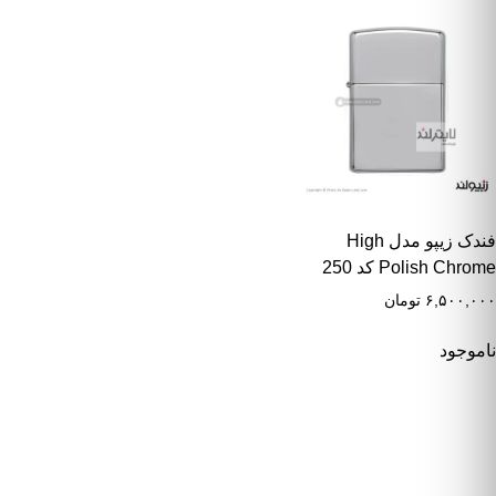
فندک زیپو مدل High
Polish Chrome کد 250
۶,۵۰۰,۰۰۰
تومان
ناموجود