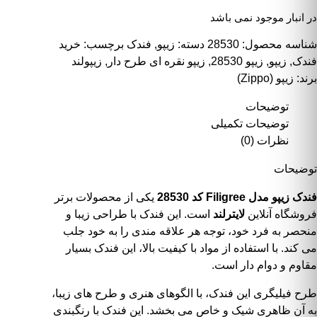
در انبار موجود نمی باشد
شناسه محصول:
28530
دسته:
زیپو
,
فندک
برچسب:
خرید
فندک
,
زیپو
,
زیپو 28530
,
زیپو نقره ای طرح دار
,
زیپولند
برند:
زیپو (Zippo)
توضیحات
توضیحات تکمیلی
نظرات (0)
توضیحات
فندک زیپو مدل Filigree کد 28530
یکی از محصولات برتر
فروشگاه آنلاین
لایترلند
است. این فندک با طراحی زیبا و
منحصر به فرد خود، توجه هر علاقه مندی را به خود جلب
می کند. با استفاده از مواد با کیفیت بالا، این فندک بسیار
مقاوم و دوام دار است.
طرح فیلیگری این فندک، با الگوهای هنری و طرح های زیبا،
به آن ظاهری شیک و خاص می بخشد. این فندک با رنگبندی