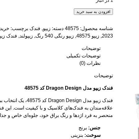
1 در انبار
فندک زیپو مدل Dragon Design کد 48575 عدد
افزودن به سبد خرید
شناسه محصول:
48575
دسته:
زیپو
,
فندک
برچسب:
خرید
2023
,
زیپو 48575
,
زیپو رنگی 540 رنگ
,
زیپولند
,
فندک زیپ
توضیحات
توضیحات تکمیلی
نظرات (0)
توضیحات
فندک زیپو مدل Dragon Design کد 48575
فندک زیپو مدل Dragon Design کد 75
علاقه‌مندان به فندک‌های کلاسیک و با کیفیت است. این ف
منحصر به فرد اژدها و رنگ براق خود، جلوه‌ای خاص و جذاب
جنس:
برنج
سوخت:
بنزینی