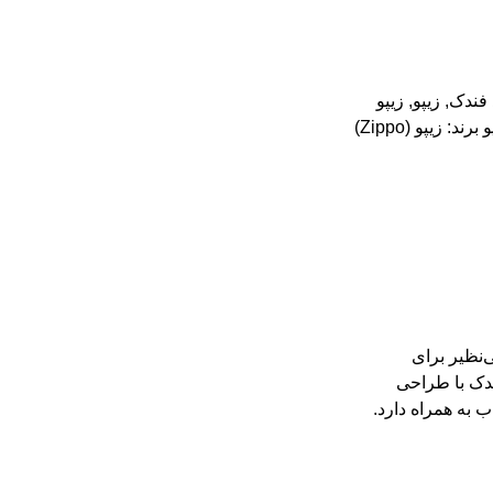
 فندک
,
زیپو
,
زیپو
و
برند:
زیپو (Zippo)
485، یک انتخاب بی‌نظیر برای
ندک با طراحی
 به همراه دارد.