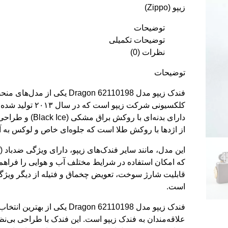
زیپو (Zippo)
توضیحات
توضیحات تکمیلی
نظرات (0)
توضیحات
فندک زیپو مدل Dragon 62110198 یکی از مد
کلکسیونی شرکت زیپو است که
دارای بدنه‌ای با روکش بر
از اژدها با روکش طلا است که جلوه‌ای خاص و لوکس به 
که امکان استفاده در شرایط مختلف آب و هوایی را فراهم 
قابلیت شارژ سوخت، تعویض چخماق و فتیله از دیگر ویژگ
است.
فندک زیپو مدل Dragon 62110198 یکی از بهترین
علاقه‌مندان به
فندک زیپو
است. این فندک با طراحی بی‌نظی