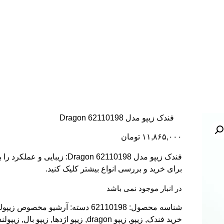
فندک زیپو مدل Dragon 62110198
۱۱,۸۶۵,۰۰۰
تومان
فندک زیپو مدل Dragon 62110198: زیبایی 
برای خرید و بررسی انواع بیشتر کلیک کنید.
در انبار موجود نمی باشد
شناسه محصول:
62110198
دسته:
آرشیو مخصوص زیپولن
خرید فندک
,
زیپو
,
زیپو dragon
,
زیپو اژدها
,
زیپو بال
,
زیپولند