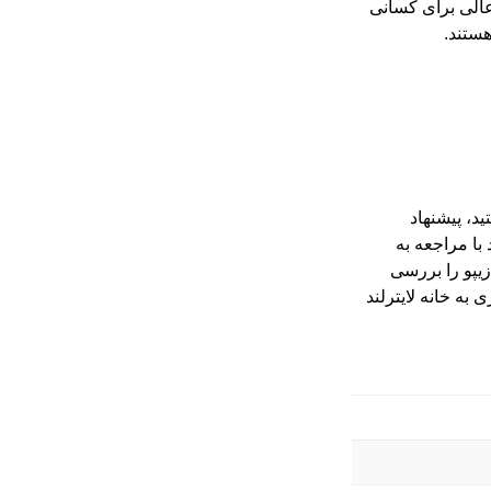
عالی برای کسانی
ستند.
د، پیشنهاد
 با مراجعه به
یپو را بررسی
ری
به خانه لایترلند