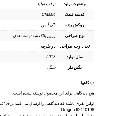
وضعیت تولید
توقف تولید
کلاسه فندک
Classic
روکش بدنه
بلک آیس
نوع طراحی
رزین پلاک شده, سه بعدی
تعداد وجه طراحی
دو طرفه
سال تولید
2013
نگین دار
سنگ
دیدگاهها
هیچ دیدگاهی برای این محصول نوشته نشده است.
اولین نفری باشید که دیدگاهی را ارسال می کنید برای “فن
Dragon 62110198”
نشانی ایمیل شما منتشر نخواهد شد.
بخش‌های موردنیاز عل