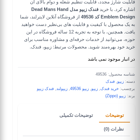
قابلیت شارژ مجدد، قابلیت تنظیم شعله و دوام بالای آن
اشاره کرد. با خرید
فندک زیپو مدل Dead Mans Hand
Emblem Design کد 49536
از فروشگاه آنلاین لایترلند، شما
به یک محصول با کیفیت و قابلیت های بی‌نظیر دست خواهید
یافت. همچنین، با توجه به تجربه 12 ساله فروشگاه در این
حوزه، می‌توانید از خدمات حرفه‌ای و مشاوره مناسب برای
خرید خود بهره‌مند شوید. محصولات مرتبط: زیپو، فندک.
در انبار موجود نمی باشد
شناسه محصول:
49536
دسته:
زیپو
,
فندک
برچسب:
خرید فندک
,
زیپو
,
زیپو 49536
,
زیپولند
,
فندک زیپو
برند:
زیپو (Zippo)
توضیحات
توضیحات تکمیلی
نظرات (0)