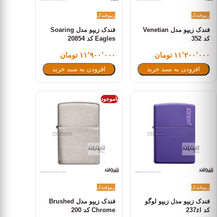
زیپو
فندک
زیپو
فندک
فندک زیپو مدل Venetian
فندک زیپو مدل Soaring
کد 352
Eagles کد 20854
۱۱٬۲۰۰٬۰۰۰ تومان
۱۱٬۹۰۰٬۰۰۰ تومان
افزودن به سبد خرید
افزودن به سبد خرید
ناموجود
زیپو
فندک
زیپو
فندک
فندک زیپو مدل زیپو لوگو
فندک زیپو مدل Brushed
کد 237zl
Chrome کد 200