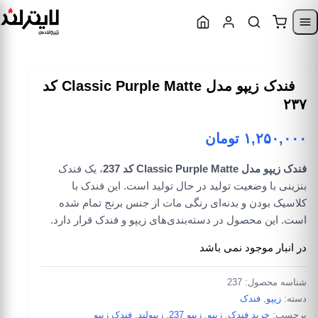
Skip to content
Skip to navigatio
فندک زیپو مدل Classic Purple Matte کد
۲۳۷
۱,۲۵۰,۰۰۰
تومان
فندک زیپو مدل Classic Purple Matte کد 237
، یک فندک
بنزینی با وضعیت تولید در حال تولید است. این فندک با
کلاسیک بودن و بدنه‌ای رنگی مات از جنس برنج تمام شده
است. این محصول در دسته‌بندی‌های زیپو و فندک قرار دارد.
در انبار موجود نمی باشد
شناسه محصول:
237
دسته:
زیپو
,
فندک
برچسب:
خرید فندک
,
زیپو
,
زیپو 237
,
زیپولند
,
فندک زیپو