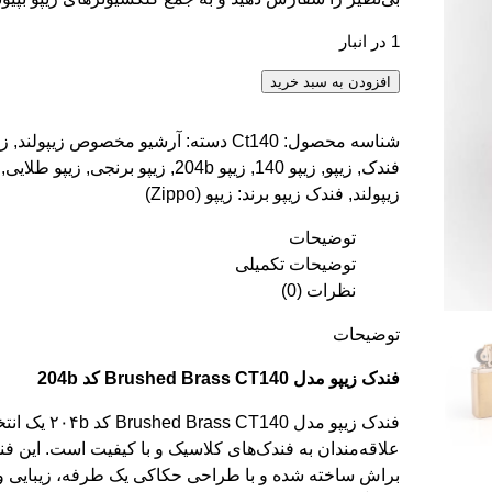
1 در انبار
فندک زیپو مدل Brushed Brass CT140 کد 204b عدد
افزودن به سبد خرید
شناسه محصول:
Ct140
دسته:
آرشیو مخصوص زیپولند
,
زی
فندک
,
زیپو
,
زیپو 140
,
زیپو 204b
,
زیپو برنجی
,
زیپو طلایی
,
زیپولند
,
فندک زیپو
برند:
زیپو (Zippo)
توضیحات
توضیحات تکمیلی
نظرات (0)
توضیحات
فندک زیپو مدل Brushed Brass CT140 کد 204b
فندک زیپو مدل CT140
علاقه‌مندان به فندک‌های کلاسیک و با کیفیت است. این ف
براش ساخته شده و با طراحی حکاکی یک طرفه، زیبایی 