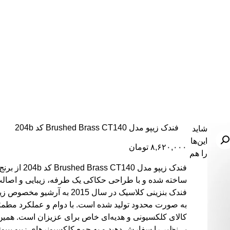
فندک زیپو مدل Brushed Brass CT140 کد 204b
شاید
این‌ها
۸,۶۲۰,۰۰۰
تومان
را هم
فندک زیپو مدل  CT140
ساخته شده و با طراحی حکاکی یک طرفه، زیبایی و اصالت
فندک بنزینی کلاسیک در سال 2015 به آ
به صورت محدود تولید شده است. با دوام و عملکرد مطمئ
کالای کلکسیونی و هدیه‌ای خاص برای عزیزان است. همین
بی‌نظیر را سفارش دهید و به جمع کلکسیونرهای زیپو بپیوند