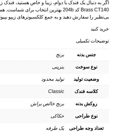
Brass CT140 کد 204b بهترین انتخاب برای شم
بی‌نظیر را سفارش دهید و به جمع کلکسیونرهای زیپو بپیوند
خرید کنید
توضیحات تکمیلی
جنس بدنه
برنج
نوع سوخت
بنزینی
وضعیت تولید
تولید محدود
کلاسه فندک
Classic
روکش بدنه
برنج خالص براش
نوع طراحی
حکاکی
تعداد وجه طراحی
یک طرفه