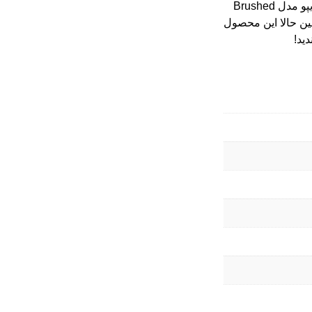
اگر به دنبال یک فندک با دوام، زیبا و خاص هستید، فندک زیپو مدل Brushed
است. همین حالا این محصول
ید!