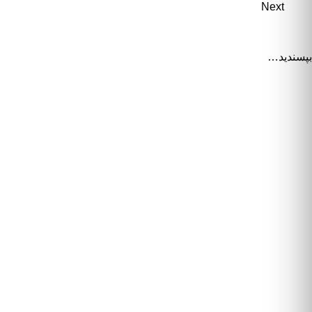
Next
بپسندید…