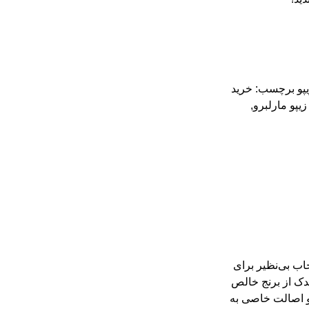
پو
برچسب:
خرید
زیپو مارلبرو
,
Brushed Brass  کد ۲۰۴b یک انتخاب بی‌نظیر برای
ندک از برنج خالص
و اصالت خاصی به