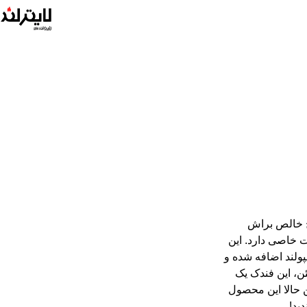
Brushed Brass کد 204b از برنج خالص براش
 خاصی دارد. این
رشیو مخصوص زیپولند اضافه شده و
ن، این فندک یک
 حالا این محصول
ید!