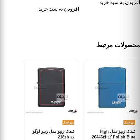
از 5
افزودن به سبد خرید
افزودن به سبد خرید
محصولات مرتبط
زیپو
فندک
زیپو
فندک
فندک زیپو مدل High
فندک زیپو مدل زیپو لوگو
Polish Blue کد 20446zl
کد 218zb