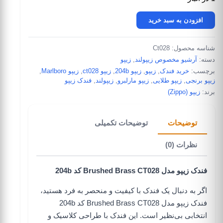
فندک زیپو مدل Brushed Brass CT028 کد 204b عدد
افزودن به سبد خرید
شناسه محصول:
Ct028
دسته:
آرشیو مخصوص زیپولند
,
زیپو
برچسب:
خرید فندک
,
زیپو
,
زیپو 204b
,
زیپو ct028
,
زیپو Marlboro
,
زیپو برنجی
,
زیپو طلایی
,
زیپو مارلبرو
,
زیپولند
,
فندک زیپو
برند:
زیپو (Zippo)
توضیحات
توضیحات تکمیلی
نظرات (0)
فندک زیپو مدل Brushed Brass CT028 کد 204b
اگر به دنبال یک فندک با کیفیت و منحصر به فرد هستید،
فندک زیپو مدل Brushed Brass CT028 کد 204b
انتخابی بی‌نظیر است. این فندک با طراحی کلاسیک و