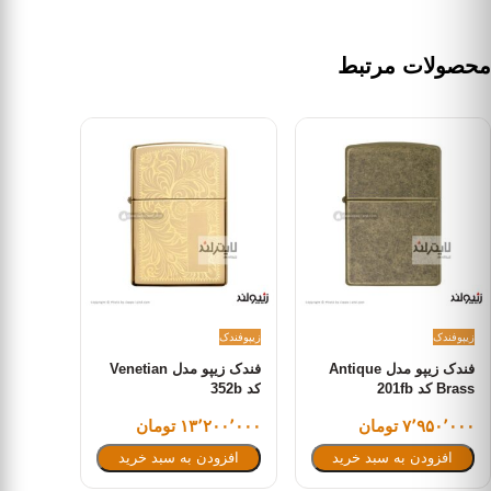
محصولات مرتبط
زیپو
فندک
زیپو
فندک
فندک زیپو مدل Antique
فندک زیپو مدل Venetian
Brass کد 201fb
کد 352b
۷٬۹۵۰٬۰۰۰ تومان
۱۳٬۲۰۰٬۰۰۰ تومان
افزودن به سبد خرید
افزودن به سبد خرید