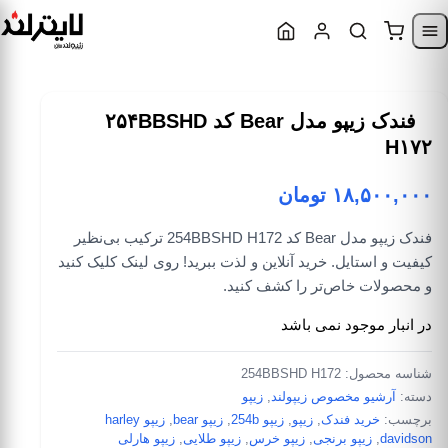
Skip to content
Skip to navigatio
فندک زیپو مدل Bear کد ۲۵۴BBSHD
H۱۷۲
۱۸,۵۰۰,۰۰۰
تومان
فندک زیپو مدل Bear کد 254BBSHD H172 ترکیب بی‌نظیر
کیفیت و استایل. خرید آنلاین و لذت ببرید! روی لینک کلیک کنید
و محصولات خاص‌تر را کشف کنید.
در انبار موجود نمی باشد
شناسه محصول:
254BBSHD H172
دسته:
آرشیو مخصوص زیپولند
,
زیپو
برچسب:
خرید فندک
,
زیپو
,
زیپو 254b
,
زیپو bear
,
زیپو harley
davidson
,
زیپو برنجی
,
زیپو خرس
,
زیپو طلایی
,
زیپو هارلی