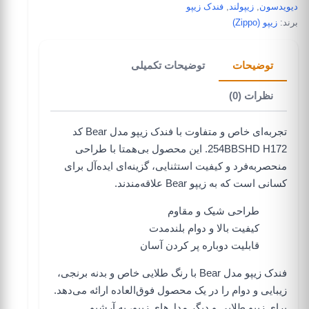
دیویدسون
,
زیپولند
,
فندک زیپو
برند:
زیپو (Zippo)
توضیحات
توضیحات تکمیلی
نظرات (0)
تجربه‌ای خاص و متفاوت با فندک زیپو مدل Bear کد
254BBSHD H172. این محصول بی‌همتا با طراحی
منحصربه‌فرد و کیفیت استثنایی، گزینه‌ای ایده‌آل برای
کسانی است که به
زیپو Bear
علاقه‌مندند.
طراحی شیک و مقاوم
کیفیت بالا و دوام بلندمدت
قابلیت دوباره پر کردن آسان
فندک زیپو مدل Bear با رنگ طلایی خاص و بدنه برنجی،
زیبایی و دوام را در یک محصول فوق‌العاده ارائه می‌دهد.
برای
زیپو طلایی
و دیگر مدل‌های زیپو، به آرشیو