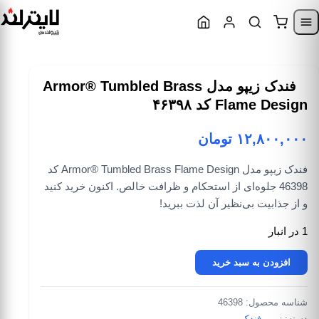
Skip to content
Skip to navigatio
فندک زیپو مدل Armor® Tumbled Brass
Flame Design کد ۴۶۳۹۸
۱۲,۸۰۰,۰۰۰
تومان
فندک زیپو مدل Armor® Tumbled Brass Flame Design کد
46398 جلوه‌ای از استحکام و ظرافت خالص. اکنون خرید کنید
و از جذابیت بی‌نظیر آن لذت ببرید!
1 در انبار
فندک زیپو مدل Armor® Tumbled Brass Flame Design کد 46398 عدد
افزودن به سبد خرید
شناسه محصول:
46398
دسته:
زیپو
,
فندک