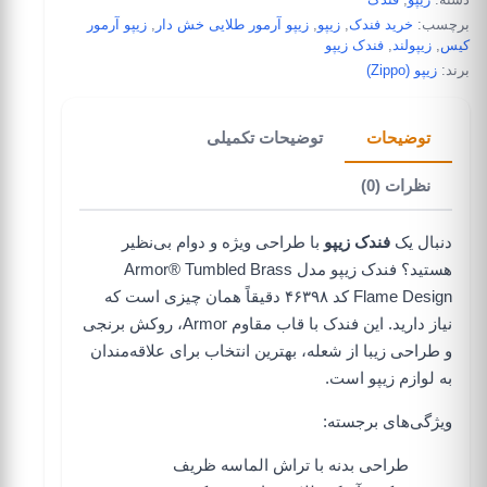
برچسب:
خرید فندک
,
زیپو
,
زیپو آرمور طلایی خش دار
,
زیپو آرمور
کیس
,
زیپولند
,
فندک زیپو
برند:
زیپو (Zippo)
توضیحات
توضیحات تکمیلی
نظرات (0)
دنبال یک
فندک زیپو
با طراحی ویژه و دوام بی‌نظیر
هستید؟
فندک زیپو
مدل Armor® Tumbled Brass
Flame Design کد ۴۶۳۹۸ دقیقاً همان چیزی است که
نیاز دارید. این فندک با قاب مقاوم Armor، روکش برنجی
و طراحی زیبا از شعله، بهترین انتخاب برای علاقه‌مندان
به
لوازم زیپو
است.
ویژگی‌های برجسته:
طراحی بدنه با تراش الماسه ظریف