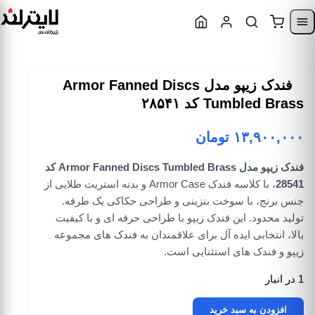
Skip to content
Skip to navigatio
فندک زیپو مدل Armor Fanned Discs
Tumbled Brass کد ۲۸۵۴۱
۱۳,۹۰۰,۰۰۰
تومان
فندک زیپو مدل Armor Fanned Discs Tumbled Brass کد
28541
، با کلاسه فندک Armor Case و بدنه استریت طلایی از
جنس برنج، با سوخت بنزینی و طراحی حکاکی یک طرفه.
تولید محدود. این فندک زیپو با طراحی حرفه ای و با کیفیت
بالا، انتخابی ایده آل برای علاقمندان به فندک های مجموعه
زیپو و فندک های استثنایی است.
1 در انبار
فندک زیپو مدل Armor Fanned Discs Tumbled Brass کد 28541 عدد
افزودن به سبد خرید