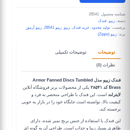
شناسه محصول:
28541
دسته:
زیپو
,
فندک
برچسب:
تولید محدود
,
خرید فندک
,
زیپو
,
زیپو 28541
,
زیپو آرمور
برند:
زیپو (Zippo)
توضیحات
توضیحات تکمیلی
نظرات (0)
فندک زیپو مدل Armor Fanned Discs Tumbled
Brass کد ۲۸۵۴۱
یکی از محصولات برتر
فروشگاه آنلاین
لایترلند
است. این فندک با طراحی منحصر به فرد و
کیفیت بالا، توانسته است جایگاه خود را در بازار به خوبی
برجسته کند.
این فندک با استفاده از جنس برنج تمبر شده، دارای
ظاهری بسیار زیبا و جذاب است. طراحی آن به گونه ای