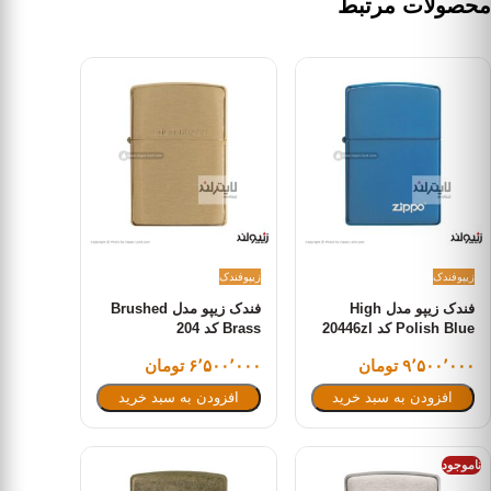
محصولات مرتبط
زیپو
فندک
زیپو
فندک
فندک زیپو مدل High
فندک زیپو مدل Brushed
Polish Blue کد 20446zl
Brass کد 204
۹٬۵۰۰٬۰۰۰ تومان
۶٬۵۰۰٬۰۰۰ تومان
افزودن به سبد خرید
افزودن به سبد خرید
ناموجود