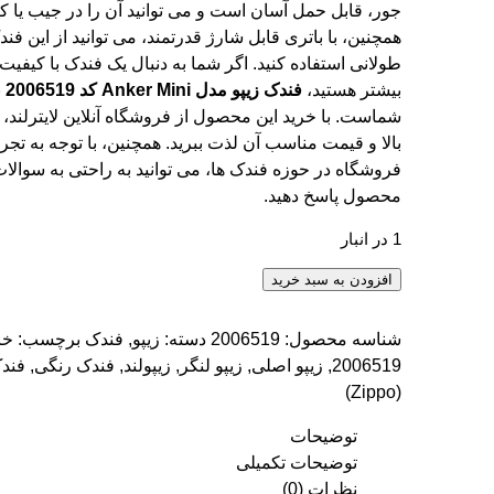
جور، قابل حمل آسان است و می توانید آن را در جیب یا ک
همچنین، با باتری قابل شارژ قدرتمند، می توانید از این ف
طولانی استفاده کنید. اگر شما به دنبال یک فندک با کیفیت
بیشتر هستید،
فندک زیپو مدل Anker Mini کد 2006519
ب
شماست. با خرید این محصول از فروشگاه آنلاین لایترلند، م
فروشگاه در حوزه فندک ها، می توانید به راحتی به سوالات
محصول پاسخ دهید.
1 در انبار
فندک زیپو مدل Anker Mini کد 2006519 عدد
افزودن به سبد خرید
شناسه محصول:
2006519
دسته:
زیپو
,
فندک
برچسب:
خر
2006519
,
زیپو اصلی
,
زیپو لنگر
,
زیپولند
,
فندک رنگی
,
فندک
(Zippo)
توضیحات
توضیحات تکمیلی
نظرات (0)