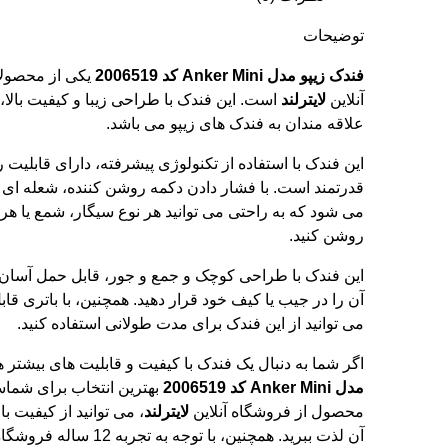
توضیحات
فندک زیپو مدل Anker Mini کد 2006519
یکی از محصولا
آنلاین
لایترلند
است. این فندک با طراحی زیبا و کیفیت بالا، 
علاقه مندان به فندک های زیپو می باشد.
این فندک با استفاده از تکنولوژی پیشرفته، دارای قابلی
قدرتمند است. با فشار دادن دکمه روشن کننده، شعله ای قو
می شود که به راحتی می توانید هر نوع سیگار، شمع یا هر
روشن کنید.
این فندک با طراحی کوچک و جمع و جور، قابل حمل آسان 
آن را در جیب یا کیف خود قرار دهید. همچنین، با باتری قاب
می توانید از این فندک برای مدت طولانی استفاده کنید.
اگر شما به دنبال یک فندک با کیفیت و قابلیت های بیشتر 
مدل Anker Mini کد 2006519
بهترین انتخاب برای شماس
محصول از
فروشگاه آنلاین
لایترلند
، می توانید از کیفیت ب
آن لذت ببرید. همچنین، با توجه ب