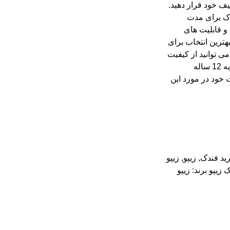
یف خود قرار دهید.
ندک برای مدت
 و قابلیت های
هترین انتخاب برای
ی توانید از کیفیت
بالا و قیمت مناسب آن لذت ببرید. همچنین، با توجه به تجربه 12 ساله
 خود در مورد این
ید فندک
,
زیپو
,
زیپو
 زیپو
برند:
زیپو