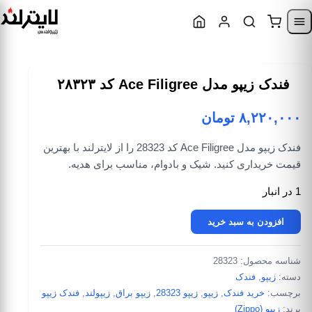
Skip to content
Skip to navigatio
فندک زیپو مدل Ace Filigree کد ۲۸۳۲۳
۸,۲۲۰,۰۰۰
تومان
فندک زیپو مدل Ace Filigree کد 28323 را از لایترلند با بهترین
قیمت خریداری کنید. شیک و بادوام، مناسب برای هدیه.
1 در انبار
فندک زیپو مدل Ace Filigree کد 28323 عدد
افزودن به سبد خرید
شناسه محصول:
28323
دسته:
زیپو
,
فندک
برچسب:
خرید فندک
,
زیپو
,
زیپو 28323
,
زیپو براق
,
زیپولند
,
فندک زیپو
برند:
زیپو (Zippo)