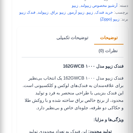
دسته:
آرشیو مخصوص زیپولند
,
زیپو
برچسب:
خرید فندک
,
زیپو
,
زیپو آرمور
,
زیپو براق
,
زیپولند
,
فندک زیپو
برند:
زیپو (Zippo)
توضیحات
توضیحات تکمیلی
نظرات (0)
فندک زیپو مدل 162GWCB ۱۰۰۰
فندک زیپو مدل 162GWCB ۱۰۰۰ یک انتخاب بی‌نظیر
برای علاقه‌مندان به فندک‌های لوکس و کلکسیونی است.
این فندک بنزینی با طراحی منحصر به فرد و تولید
محدود، از برنج خالص براق ساخته شده و با روکش طلا
و حکاکی دو طرفه، جلوه‌ای خاص و بی‌نظیر دارد.
ویژگی‌ها و مزایا:
تولید محدود:
این فندک به تعداد محدودی تولید