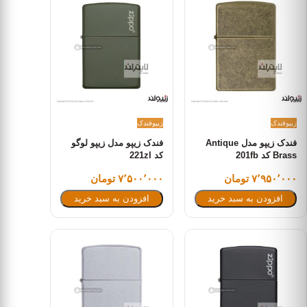
زیپو
فندک
زیپو
فندک
فندک زیپو مدل Antique
فندک زیپو مدل زیپو لوگو
Brass کد 201fb
کد 221zl
۷٬۹۵۰٬۰۰۰ تومان
۷٬۵۰۰٬۰۰۰ تومان
افزودن به سبد خرید
افزودن به سبد خرید