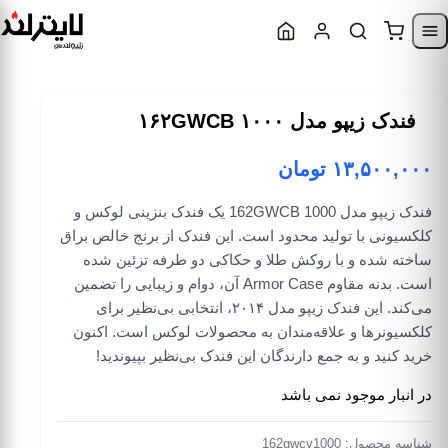
Skip to content
Skip to navigatio
فندک زیپو مدل ۱۶۲GWCB ۱۰۰۰
۱۳,۵۰۰,۰۰۰
تومان
فندک زیپو مدل 162GWCB 1000 یک فندک بنزینی لوکس و
کلکسیونی با تولید محدود است. این فندک از برنج خالص براق
ساخته شده و با روکش طلا و حکاکی دو طرفه تزئین شده
است. بدنه مقاوم Armor Case آن، دوام و زیبایی را تضمین
می‌کند. این فندک زیپو مدل ۲۰۱۴، انتخابی بی‌نظیر برای
کلکسیونرها و علاقه‌مندان به محصولات لوکس است. اکنون
خرید کنید و به جمع دارندگان این فندک بی‌نظیر بپیوندید!
در انبار موجود نمی باشد
شناسه محصول:
162gwcv1000