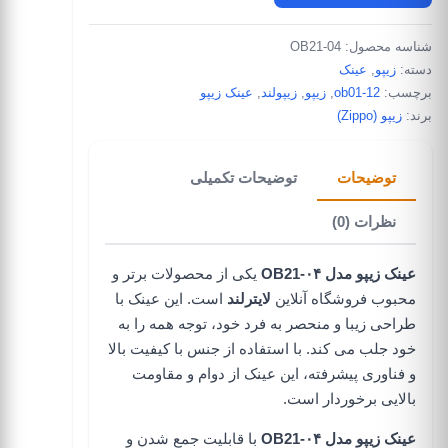
شناسه محصول:
OB21-04
دسته:
زیپو
,
عینک
برچسب:
ob01-12
,
زیپو
,
زیپولند
,
عینک زیپو
برند:
زیپو (Zippo)
توضیحات
توضیحات تکمیلی
نظرات (0)
عینک زیپو مدل OB21-۰۴
یکی از محصولات برتر و
محبوب
فروشگاه آنلاین
لایترلند
است. این عینک با
طراحی زیبا و منحصر به فرد خود، توجه همه را به
خود جلب می کند. با استفاده از جنس با کیفیت بالا
و فناوری پیشرفته، این عینک از دوام و مقاومت
بالایی برخوردار است.
عینک زیپو مدل OB21-۰۴
با قابلیت جمع شدن و