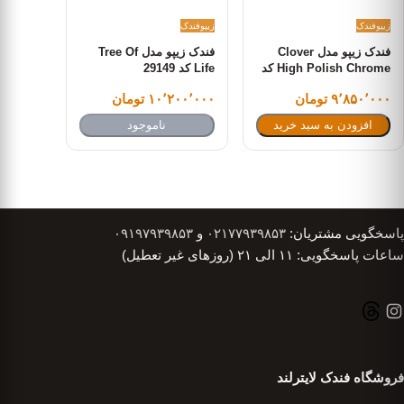
زیپو
فندک
زیپو
فندک
فندک زیپو مدل Clover
فندک زیپو مدل Tree Of
High Polish Chrome کد
Life کد 29149
24699
۹٬۸۵۰٬۰۰۰ تومان
۱۰٬۲۰۰٬۰۰۰ تومان
افزودن به سبد خرید
ناموجود
پاسخگویی مشتریان:
۰۲۱۷۷۹۳۹۸۵۳
و
۰۹۱۹۷۹۳۹۸۵۳
ساعات پاسخگویی: ۱۱ الی ۲۱ (روزهای غیر تعطیل)
فروشگاه فندک لایترلند