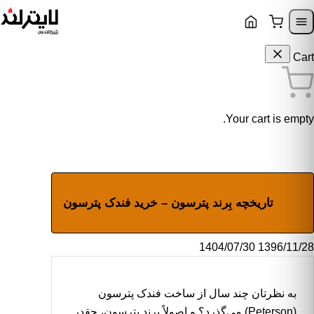
Skip to content
Skip to navigatio
Cart
Your cart is empty.
تاریخچه بِرند پترسون – خرید فندک پترسون
1404/07/30
1396/11/28
وشته شده به دست
هزاد عشوریون
به نظرتان چند سال از ساخت فندک پترسون
(Peterson) می‌گذرد؟ و اصولاً بِرند
پترسون
، چقدر