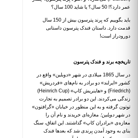
عمر دارد؟! 50 سال؟ یا شاید 100 سال؟
باید بگوییم که بِرند پترسون بیش از 150 سال
قدمت دارد. داستان فندک پترسون داستانی
دورودراز است!
تاریخچه برند و فندک پترسون
در سال 1865 میلادی در شهر «دوبلین» واقع در
کشور «ایرلند» دو برادر به نام‌های «فردریش»
(Friedrich) و «هاینریش کاپ» (Heinrich Cup)
زندگی می‌کردند. این دو برادر تصمیم به تجارت
توتون گرفته و به این منظور در خیابان «گرافتون»
در شهر
دوبلین؛
مغازه‌ای خریدند و نام آن را
مغازه‌ی «برادران کاپ» گذاشتند. این اتفاق، سنگ
بنای به وجود آمدن بِرندی شد که بعدها
فندک