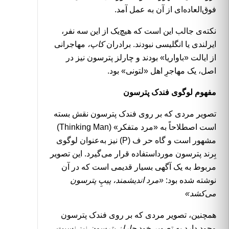
فوق‌العاده‌ای از آن به عمل آمد.
نکته‌ی جالب این است که هیچ‌یک از این سه نفر،
ایرلندی یا انگلیسی نبودند. برادران
کاپ،
مهاجرانی
از ایالت «باواریا» بودند و چارلز پترسون نیز در
اصل، یک مهاجرِ اهل «لتونی» بود.
مفهوم لوگوی فندک پترسون
تصویر مردی که بر روی
فندک پترسون
نقش بسته
است اصطلاحاً به «مرد متفکر» (Thinking Man)
مشهور است و گاه حر ف (P) نیز به‌عنوان لوگوی
بِرند پترسون مورداستفاده قرار می‌گیرد. این تصویر
مربوط به یک آگهی بسیار قدیمی است که در آن
نوشته شده بود:
«مرد اندیشمند، پیپِ پترسون
می‌کشد»
همچنین، تصویر مردی که بر روی فندک پترسون
وجود دارد به تصویر خود
چارلز پترسون
نیز نسبت