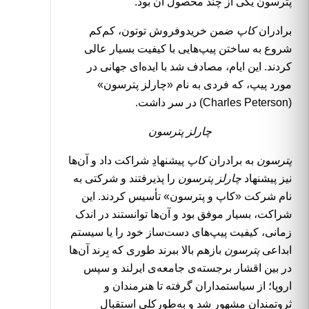
پترسون
یکی از چند محصول آن بود.
برادران
کاپ
ضمن خریدوفروش توتون، کم‌کم
شروع به ساختن پیپ‌هایی با کیفیت بسیار عالی
کردند. این ایام، مصادف شد با ایده‌ای جهانی در
مورد پیپ، که فردی به نام «چارلز پترسون»
(Charles Peterson) در سر داشت.
چارلز پترسون
پترسون
به برادران
کاپ
پیشنهادِ شراکت داد و آن‌ها
نیز پیشنهاد
چارلز پترسون
را پذیرفتند و شرکتی به
نام شرکت «کاپ و پترسون» تأسیس کردند. این
شراکت، بسیار موفق بود و آن‌ها توانستند در اندک
زمانی، کیفیت پیپ‌های دست‌ساز خود را یا سیستم
ابداعی
پترسون
بازهم بالا ببرند طوری که بِرند آن‌ها
در بین اقشار برجسته‌ی جامعه‌ی ایرلند و سپس
اروپا؛ از سیاستمداران گرفته تا هنرمندان و
ثروتمندان مشهور شد و به‌طورکلی استقبال